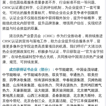
展，但也面临着服务质量参差不齐、行业标准不统一等问题。
CHSC认证通过科学、公正的评估机制，为企业提供了一套可量
化、可对比的服务质量标尺，帮助企业在众多竞争者中脱颖而
出。认证企业不仅能在投标中获得额外加分，提升中标概率，更
能借此优化内部管理、提升品牌形象、增强用户信任，实现经济
效益与社会效益的双赢。
清洁供热产业委员会（CHIC）作为行业推动者，将持续推进
CHSC认证的宣传与落地工作，助力企业提升综合服务水平，迎
接更多像外交学院这类高质量项目的机遇。我们呼吁广大清洁供
热企业把握政策红利，积极参与认证，早日获取这一“官方金字招
牌”，在绿色低碳转型中抢占先机，共同推动中国清洁供热产业健
康、规范、可持续发展。
成功获得证书企业（部分）：
中节能建筑、中国金茂绿建、
中节能唯绿、中节能城市供热、双良节能、华通热力、联美控
股、
四季沐歌集团
、恒有源科技集团、华春能源集团、贝姆热能
集团、山东琦泉集团、临汾热力、菏泽吉源热力、贵州鸿巨燃气
热力、天壕新能源、远大能源、重庆渝润能源、北京燃气能源、
寒地黑土能源、山西三水能源、圣春新能源、北京奥力斯特、北
京创今世纪、北京合创三众、北京嘉洁能、辽宁江丰保温材料、