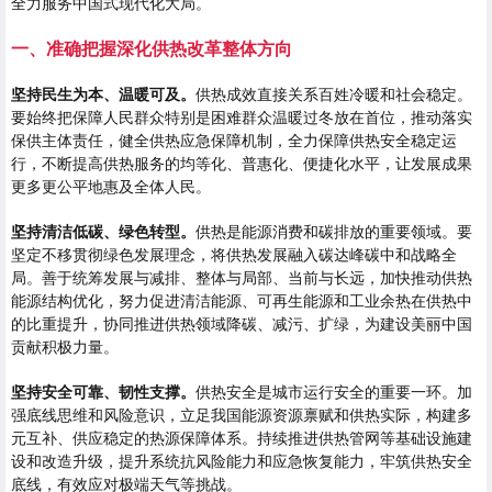
全力服务中国式现代化大局。
一、准确把握深化供热改革整体方向
坚持民生为本、温暖可及。
供热成效直接关系百姓冷暖和社会稳定。
要始终把保障人民群众特别是困难群众温暖过冬放在首位，推动落实
保供主体责任，健全供热应急保障机制，全力保障供热安全稳定运
行，不断提高供热服务的均等化、普惠化、便捷化水平，让发展成果
更多更公平地惠及全体人民。
坚持清洁低碳、绿色转型。
供热是能源消费和碳排放的重要领域。要
坚定不移贯彻绿色发展理念，将供热发展融入碳达峰碳中和战略全
局。善于统筹发展与减排、整体与局部、当前与长远，加快推动供热
能源结构优化，努力促进清洁能源、可再生能源和工业余热在供热中
的比重提升，协同推进供热领域降碳、减污、扩绿，为建设美丽中国
贡献积极力量。
坚持安全可靠、韧性支撑。
供热安全是城市运行安全的重要一环。加
强底线思维和风险意识，立足我国能源资源禀赋和供热实际，构建多
元互补、供应稳定的热源保障体系。持续推进供热管网等基础设施建
设和改造升级，提升系统抗风险能力和应急恢复能力，牢筑供热安全
底线，有效应对极端天气等挑战。