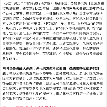
《2024-2025年节能降碳行动方案》明确提出，要加快供热计量改造和
按热量收费，并要求到2025年底，城市供热管网热损失较2020年降低2
个百分点左右。在地方层面，一批先行地区在供热计量改革方面取得
突破性进展，为后续改革探索路径、积累经验。有的地区经过长期摸
索，逐步构建起“政府主导、科技赋能、多元共治、服务升级”的智慧
供热生态，用户满意度达95%以上；有的地区坚持精细管理、数字赋
能，实现七成以上用户节能节支，全网年平均热单耗降幅超过30%；
有的地区创新推出个性化用热模式和节能激励机制，实现县域供热计
量基本全覆盖，投诉量同比下降七成。上述实践表明，供热改革已进
入精细化、市场化运行的新阶段。通过持续深化改革，群众获得感、
幸福感、安全感不断提升，节能减碳、企业增效、群众受益多重成效
愈发凸显。
同时也要清醒认识到，深化供热改革仍面临一些需要持续破解的难
题：
城乡区域供热发展还不够平衡，部分农村地区、老旧小区供热保
障能力有待提升；清洁热源成本相对较高，稳定性需进一步加强；供
热系统调节灵活性有待提高，以适应可再生能源波动性接入和用户侧
柔性需求；南方夏热冬冷地区供热需求对现行政策与技术标准提出了
新的要求；供热价格机制尚需完善，市场化程度有待进一步提高；部
分老旧管网安全隐患不容忽视。