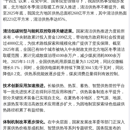
“十四五”以来，在党中央、国务院坚强领导下，我国供热事业稳步发
展，北方地区冬季清洁取暖工作深入推进，清洁供热率不断提升。截
至2025年底，我国北方地区供热总面积260亿平方米，其中清洁供热面
积221亿平方米，清洁供热率达85%。
清洁低碳转型与能耗双控取得关键进展。
国家清洁供热推进力度前所
未有，中央财政累计投入资金1209亿元，带动地方政府和社会投资超
过4000亿元，为技术路线探索和规模化推广提供了坚实保障。截至
2025年底，全国已有88个城市被纳入中央财政支持北方地区冬季清洁
取暖范围，累计完成散煤治理4100余万户，减少煤炭消耗8000余万
吨。2025年1-11月，全国供热耗用原煤总量为3.12亿吨，同比仅微幅
增长0.1%；同时，全国供电煤耗率持续下降至304.5克/千瓦时，同比
降低0.2克。供热系统能效逐步提升，煤炭消费总量得到有效控制。
技术创新应用加速推进。
长输供热、热泵、蓄热、智慧供热管控平台
等一批先进技术正在得到示范应用和推广。供热装备制造水平提升，
部分关键技术装备已实现自主化。在夏热冬冷地区，空气源、地源、
水源热泵等清洁高效技术应用逐步扩大，为因地制宜探索绿色低碳供
热路径积累了有益经验。
体制机制改革逐步深化。
在中央层面，国家发展改革委等部门正深入
开展供热价格形成机制、智慧供热等系列专题研究。国务院发布的