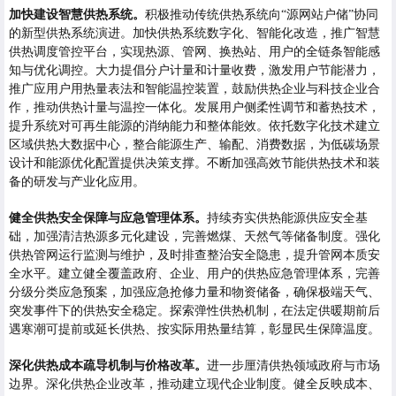
加快建设智慧供热系统。
积极推动传统供热系统向“源网站户储”协同
的新型供热系统演进。加快供热系统数字化、智能化改造，推广智慧
供热调度管控平台，实现热源、管网、换热站、用户的全链条智能感
知与优化调控。大力提倡分户计量和计量收费，激发用户节能潜力，
推广应用户用热量表法和智能温控装置，鼓励供热企业与科技企业合
作，推动供热计量与温控一体化。发展用户侧柔性调节和蓄热技术，
提升系统对可再生能源的消纳能力和整体能效。依托数字化技术建立
区域供热大数据中心，整合能源生产、输配、消费数据，为低碳场景
设计和能源优化配置提供决策支撑。不断加强高效节能供热技术和装
备的研发与产业化应用。
健全供热安全保障与应急管理体系。
持续夯实供热能源供应安全基
础，加强清洁热源多元化建设，完善燃煤、天然气等储备制度。强化
供热管网运行监测与维护，及时排查整治安全隐患，提升管网本质安
全水平。建立健全覆盖政府、企业、用户的供热应急管理体系，完善
分级分类应急预案，加强应急抢修力量和物资储备，确保极端天气、
突发事件下的供热安全稳定。探索弹性供热机制，在法定供暖期前后
遇寒潮可提前或延长供热、按实际用热量结算，彰显民生保障温度。
深化供热成本疏导机制与价格改革。
进一步厘清供热领域政府与市场
边界。深化供热企业改革，推动建立现代企业制度。健全反映成本、