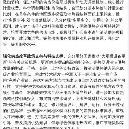
激励节约、促进转型的供热价格形成机制和动态调整机制，稳步推行
计量收费。科学调整两部制热价结构，合理划分基本热价与计量热价
比例，在具备条件的地区逐步探索取消热费结算面积上限约束，推
行“多退少补”双向激励机制，充分体现“多用多交、少用少交”的公平
原则。建立健全热价与燃料价格联动机制，保障供热企业可持续运
营。培育开放竞争的供热市场，积极引导社会资本参与清洁供热项目
的投资、建设和运营。完善供热服务质量标准和评价体系，强化监
管，提升服务水平。
强化供热改革政策支持与科技支撑。
充分用好国家推动“大规模设备更
新”的有关政策机遇，更新供热领域的高耗能设备。完善促进清洁供热
发展的财政、价格、金融、土地等支持政策。将清洁供热纳入绿色低
碳产业培育重点，构建“技术研发—检测认证—标准制定—推广应
用”完整产业链。评估将南方清洁供热建设项目纳入财政支持范围的可
行性，支持关键技术研发和示范项目建设。建议有条件的地方设立专
项引导基金，对高能效技术产品应用给予适当补贴。进一步加大供热
领域科技创新投入，布局前沿技术研发，突破关键材料和装备瓶颈。
加强标准体系建设，制定、修订覆盖设计、建设、运行、服务全过程
的供热标准，形成适应不同地区特点和需要的差异化标准体系。重视
人才培养和引进，打造高素质专业化的供热人才队伍。同时加强宣传
引导，普及清洁供热知识，倡导绿色低碳用热方式，推广节能奖励等
创新机制，激发全社会节能降碳的内生动力。