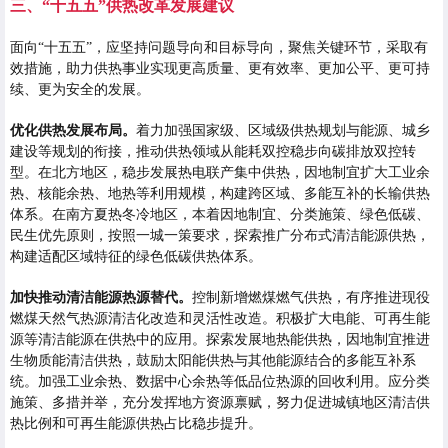
三、“十五五”供热改革发展建议
面向“十五五”，应坚持问题导向和目标导向，聚焦关键环节，采取有
效措施，助力供热事业实现更高质量、更有效率、更加公平、更可持
续、更为安全的发展。
优化供热发展布局。
着力加强国家级、区域级供热规划与能源、城乡
建设等规划的衔接，推动供热领域从能耗双控稳步向碳排放双控转
型。在北方地区，稳步发展热电联产集中供热，因地制宜扩大工业余
热、核能余热、地热等利用规模，构建跨区域、多能互补的长输供热
体系。在南方夏热冬冷地区，本着因地制宜、分类施策、绿色低碳、
民生优先原则，按照一城一策要求，探索推广分布式清洁能源供热，
构建适配区域特征的绿色低碳供热体系。
加快推动清洁能源热源替代。
控制新增燃煤燃气供热，有序推进现役
燃煤天然气热源清洁化改造和灵活性改造。积极扩大电能、可再生能
源等清洁能源在供热中的应用。探索发展地热能供热，因地制宜推进
生物质能清洁供热，鼓励太阳能供热与其他能源结合的多能互补系
统。加强工业余热、数据中心余热等低品位热源的回收利用。应分类
施策、多措并举，充分发挥地方资源禀赋，努力促进城镇地区清洁供
热比例和可再生能源供热占比稳步提升。