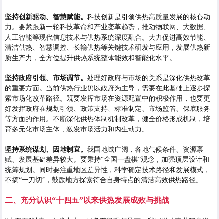
坚持创新驱动、智慧赋能
。
科技创新是引领供热高质量发展的核心动
力。要紧跟新一轮科技革命和产业变革趋势，推动物联网、大数据、
人工智能等现代信息技术与供热系统深度融合。大力促进高效节能、
清洁供热、智慧调控、长输供热等关键技术研发与应用，发展供热新
质生产力，全方位提升供热系统整体能效和智能化水平。
坚持政府引领、市场调节。
处理好政府与市场的关系是深化供热改革
的重要方面。当前供热行业仍以政府为主导，需要在此基础上逐步探
索市场化改革路径。既要发挥市场在资源配置中的积极作用，也要更
好发挥政府在规划引领、政策支持、标准制定、市场监管、保底服务
等方面的作用。不断深化供热体制机制改革，健全价格形成机制，培
育多元化市场主体，激发市场活力和内生动力。
坚持系统谋划、因地制宜。
我国地域广阔，各地气候条件、资源禀
赋、发展基础差异较大。要秉持“全国一盘棋”观念，加强顶层设计和
统筹规划。同时要注重地区差异性，科学确定技术路径和发展模式，
不搞“一刀切”，鼓励地方探索符合自身特点的清洁高效供热路径。
二、充分认识“十四五”以来供热发展成效与挑战