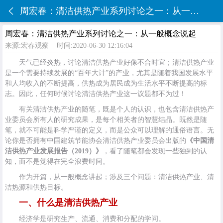
周宏春：清洁供热产业系列讨论之一：从一般概念说起
周宏春：清洁供热产业系列讨论之一：从一般概念说起
来源:宏春观察
时间:2020-06-30 12:16:04
天气已经炎热，讨论清洁供热产业好像不合时宜；清洁供热产业
是一个需要持续发展的“百年大计”的产业，尤其是随着我国发展水平
和人均收入的不断提高，供热成为居民成为生活水平不断提高的标
志。因此，任何时候讨论清洁供热产业这一议题都不为过！
有关清洁供热产业的随笔，既是个人的认识，也包含清洁供热产
业委员会所有人的研究成果，是每个相关者的智慧结晶。既然是随
笔，就不可能是科学严谨的定义，而是公众可以理解的通俗语言。无
论你是否拥有中国建筑节能协会清洁供热产业委员会出版的
《中国清
洁供热产业发展报告（2019）》
，看了随笔都会发现一些独到的认
知，而不是觉得在完全浪费时间。
作为开篇，从一般概念讲起；涉及三个问题：清洁供热产业、清
洁热源和供热目标。
一、什么是清洁供热产业
经济学是研究生产、流通、消费和分配的学问。