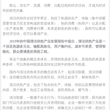
那么，含生产、流通、消费、分配过程的经济活动，才成为经济
学的研究对象。
清洁供热符合经济学界定，包括了热源的生产、传输（集中供暖
需要管道乃至支管构成的管道体系）、热的消费（热用户）以及分配
（生产者收费、消费者付费，本质是财富的再分配），因而可以看成
是经济活动，也可以看成产业。
2019年的中国清洁供热产业发展报告中提出，清洁供热产业是一
个涉及热源多元化、输配高效化、用户集约化、成本可承受、管理智
能化、群众要满意的系统工程。
将这个抽象的概念具体化，所谓的热源多元化，是指热的来源多
种多样，可以用各种能源及其转化过程中的热作为热源。
国内与清洁供热有关的概念还有几个，如清洁取暖、清洁供暖
等；这些概念既有共同点也有区别。共同之处在于，都有热用户。
清洁供热产业，包含了热水的生产、传输、供应以及费用转移等
内容，用户更多，包括工业用热水、居民用热水、暖气等；
清洁取暖，一般属于自主行为；可以由政府部门使用，因为政府
部门可以代表居民行使相关公共管理职能。企业一般作为第三方给居
民供暖，当企业使用取暖这个词时，就像北京人说咱们一样，把自己