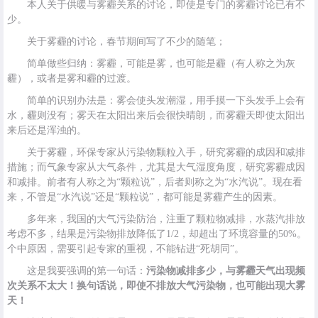
本人关于供暖与雾霾关系的讨论，即使是专门的雾霾讨论已有不
少。
关于雾霾的讨论，春节期间写了不少的随笔；
简单做些归纳：雾霾，可能是雾，也可能是霾（有人称之为灰
霾），或者是雾和霾的过渡。
简单的识别办法是：雾会使头发潮湿，用手摸一下头发手上会有
水，霾则没有；雾天在太阳出来后会很快晴朗，而雾霾天即使太阳出
来后还是浑浊的。
关于雾霾，环保专家从污染物颗粒入手，研究雾霾的成因和减排
措施；而气象专家从大气条件，尤其是大气湿度角度，研究雾霾成因
和减排。前者有人称之为“颗粒说”，后者则称之为“水汽说”。现在看
来，不管是“水汽说”还是“颗粒说”，都可能是雾霾产生的因素。
多年来，我国的大气污染防治，注重了颗粒物减排，水蒸汽排放
考虑不多，结果是污染物排放降低了1/2，却超出了环境容量的50%。
个中原因，需要引起专家的重视，不能钻进“死胡同”。
这是我要强调的第一句话：
污染物减排多少，与雾霾天气出现频
次关系不太大！换句话说，即使不排放大气污染物，也可能出现大雾
天！