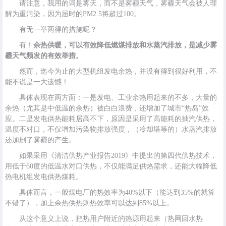
请注意，我用的词是雾天，而不是雾霾天气，雾霾天气会被人理
解为重污染，因为届时的PM2.5将超过100。
有无一举两得的措施呢？
有！
余热供暖，可以有效降低燃煤排放和水蒸汽排放，是减少雾
霾天气频发的有效举措。
然而，迄今为止的大型机组发电余热，并没有得到很好利用，不
能不说是一大遗憾！
具体表现在两方面：一是发电、工业余热用起来的不多，大量的
余热（尤其是中低温的余热）被白白浪费，还增加了城市“热岛”效
应。二是发电供热能耗居高不下，原因是采用了高能耗的抽汽供热，
温度不对口，不仅增加污染物排放强度，（冷却塔等的）水蒸汽排放
还加剧了雾霾的产生。
如果采用《清洁供热产业报告2019》中提出的第四代供热技术，
用低于60度的低温水对口供热，不仅能满足供热需求，还能大幅降低
热电机组发电供热煤耗。
具体而言，一般煤电厂的热效率为40%以下（能达到35%的就算
不错了），加上余热供热则热效率可以达到85%以上。
从这个意义上说，把热用户附近的热源用起来（热网回水热