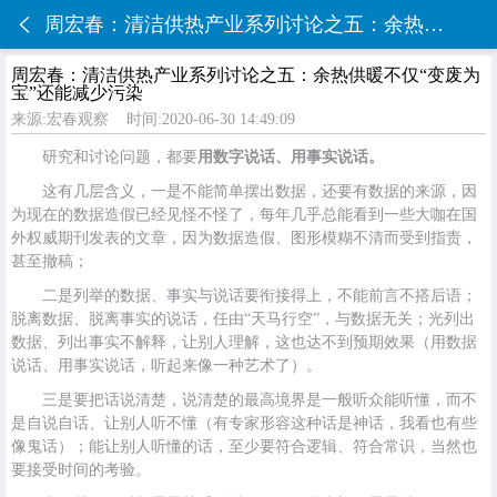
周宏春：清洁供热产业系列讨论之五：余热供暖不仅“变废为宝”还能减少污染
周宏春：清洁供热产业系列讨论之五：余热供暖不仅“变废为
宝”还能减少污染
来源:宏春观察
时间:2020-06-30 14:49:09
研究和讨论问题，都要
用数字说话、用事实说话。
这有几层含义，一是不能简单摆出数据，还要有数据的来源，因
为现在的数据造假已经见怪不怪了，每年几乎总能看到一些大咖在国
外权威期刊发表的文章，因为数据造假、图形模糊不清而受到指责，
甚至撤稿；
二是列举的数据、事实与说话要衔接得上，不能前言不搭后语；
脱离数据、脱离事实的说话，任由“天马行空”，与数据无关；光列出
数据、列出事实不解释，让别人理解，这也达不到预期效果（用数据
说话、用事实说话，听起来像一种艺术了）。
三是要把话说清楚，说清楚的最高境界是一般听众能听懂，而不
是自说自话、让别人听不懂（有专家形容这种话是神话，我看也有些
像鬼话）；能让别人听懂的话，至少要符合逻辑、符合常识，当然也
要接受时间的考验。