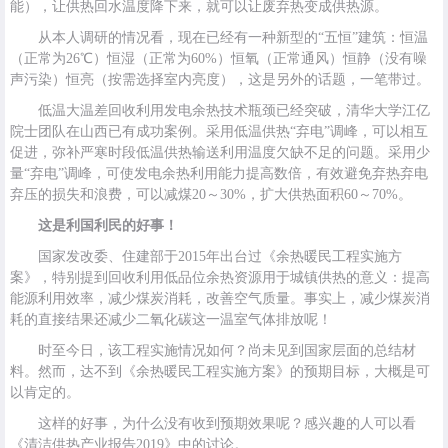
能），让供热回水温度降下来，就可以让废弃热变成供热源。
从本人调研的情况看，现在已经有一种新型的“五恒”建筑：恒温
（正常为26℃）恒湿（正常为60%）恒氧（正常通风）恒静（没有噪
声污染）恒亮（按需选择室内亮度），这是另外的话题，一笔带过。
低温大温差回收利用发电余热技术瓶颈已经突破，清华大学江亿
院士团队在山西已有成功案例。采用低温供热“弃电”调峰，可以相互
促进，弥补严寒时段低温供热输送利用温度欠缺不足的问题。采用少
量“弃电”调峰，可使发电余热利用能力提高数倍，有效避免弃热弃电
弃压的损失和浪费，可以减煤20～30%，扩大供热面积60～70%。
这是利国利民的好事！
国家发改委、住建部于2015年出台过《余热暖民工程实施方
案》，特别提到回收利用低品位余热资源用于城镇供热的意义：提高
能源利用效率，减少煤炭消耗，改善空气质量。事实上，减少煤炭消
耗的直接结果还减少二氧化碳这一温室气体排放呢！
时至今日，该工程实施情况如何？尚未见到国家层面的总结材
料。然而，达不到《余热暖民工程实施方案》的预期目标，大概是可
以肯定的。
这样的好事，为什么没有收到预期效果呢？感兴趣的人可以看
《清洁供热产业报告2019》中的讨论。