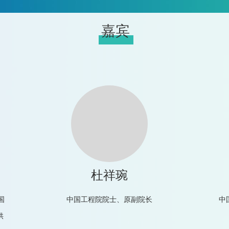
嘉宾
杜祥琬
国
中国工程院院士、原副院长
中
供